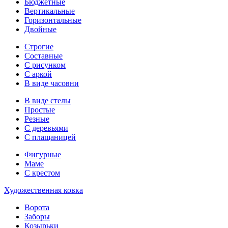
Бюджетные
Вертикальные
Горизонтальные
Двойные
Строгие
Составные
С рисунком
С аркой
В виде часовни
В виде стелы
Простые
Резные
С деревьями
С плащаницей
Фигурные
Маме
С крестом
Художественная ковка
Ворота
Заборы
Козырьки