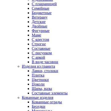
С плащаницей
Семейные
Бюджетные
Ветерану
Детские
Двойные
Фигурные
Маме
С крестом
Строгие
Составные
С рисунком
С аркой
В виде часовни
Изделия из гранита
Лавки, столики
Плитка
Цветники
Цоколи
Шары, вазы
Составные элементы
Кованные изделия
Кованные ограды
Беседки
Мемориалы