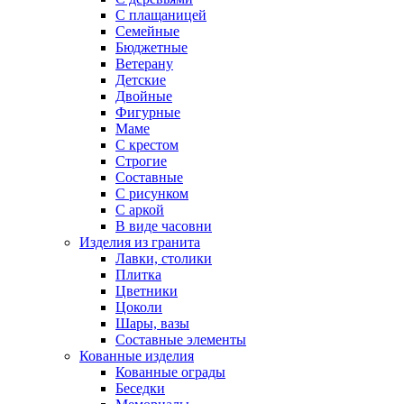
С плащаницей
Семейные
Бюджетные
Ветерану
Детские
Двойные
Фигурные
Маме
С крестом
Строгие
Составные
С рисунком
С аркой
В виде часовни
Изделия из гранита
Лавки, столики
Плитка
Цветники
Цоколи
Шары, вазы
Составные элементы
Кованные изделия
Кованные ограды
Беседки