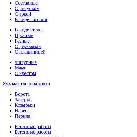
Составные
С рисунком
С аркой
В виде часовни
В виде стелы
Простые
Резные
С деревьями
С плащаницей
Фигурные
Маме
С крестом
Художественная ковка
Ворота
Заборы
Козырьки
Навесы
Перила
Бетонные работы
Бетонные работы