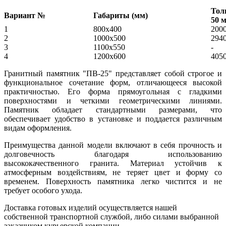
Тол
Вариант №
Габариты (мм)
50 
1
800x400
200
2
1000х500
294
3
1100х550
-
4
1200х600
405
Гранитный памятник "ПВ-25" представляет собой строгое и
функциональное сочетание форм, отличающееся высокой
практичностью. Его форма прямоугольная с гладкими
поверхностями и четкими геометрическими линиями.
Памятник обладает стандартными размерами, что
обеспечивает удобство в установке и поддается различным
видам оформления.
Преимущества данной модели включают в себя прочность и
долговечность благодаря использованию
высококачественного гранита. Материал устойчив к
атмосферным воздействиям, не теряет цвет и форму со
временем. Поверхность памятника легко чистится и не
требует особого ухода.
Доставка готовых изделий осуществляется нашей
собственной транспортной службой, либо силами выбранной
заказчиком курьерской компании.