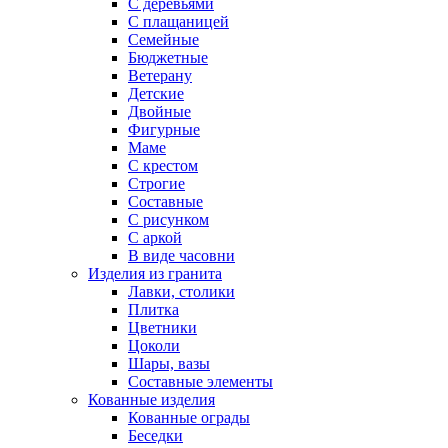
С деревьями
С плащаницей
Семейные
Бюджетные
Ветерану
Детские
Двойные
Фигурные
Маме
С крестом
Строгие
Составные
С рисунком
С аркой
В виде часовни
Изделия из гранита
Лавки, столики
Плитка
Цветники
Цоколи
Шары, вазы
Составные элементы
Кованные изделия
Кованные ограды
Беседки