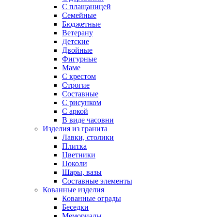
С плащаницей
Семейные
Бюджетные
Ветерану
Детские
Двойные
Фигурные
Маме
С крестом
Строгие
Составные
С рисунком
С аркой
В виде часовни
Изделия из гранита
Лавки, столики
Плитка
Цветники
Цоколи
Шары, вазы
Составные элементы
Кованные изделия
Кованные ограды
Беседки
Мемориалы