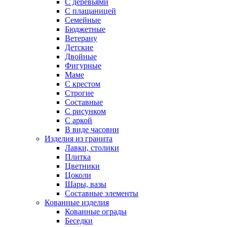
С деревьями
С плащаницей
Семейные
Бюджетные
Ветерану
Детские
Двойные
Фигурные
Маме
С крестом
Строгие
Составные
С рисунком
С аркой
В виде часовни
Изделия из гранита
Лавки, столики
Плитка
Цветники
Цоколи
Шары, вазы
Составные элементы
Кованные изделия
Кованные ограды
Беседки