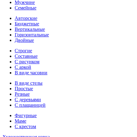
Мужчине
Семейные
Авторские
Бюджетные
Вертикальные
Горизонтальные
Двойные
Строгие
Составные
С рисунком
С аркой
В виде часовни
В виде стелы
Простые
Резные
С деревьями
С плащаницей
Фигурные
Маме
С крестом
Художественная ковка