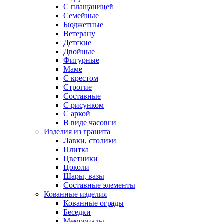
С плащаницей
Семейные
Бюджетные
Ветерану
Детские
Двойные
Фигурные
Маме
С крестом
Строгие
Составные
С рисунком
С аркой
В виде часовни
Изделия из гранита
Лавки, столики
Плитка
Цветники
Цоколи
Шары, вазы
Составные элементы
Кованные изделия
Кованные ограды
Беседки
Мемориалы