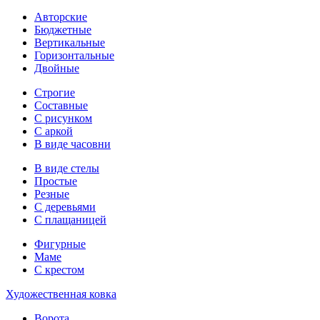
Авторские
Бюджетные
Вертикальные
Горизонтальные
Двойные
Строгие
Составные
С рисунком
С аркой
В виде часовни
В виде стелы
Простые
Резные
С деревьями
С плащаницей
Фигурные
Маме
С крестом
Художественная ковка
Ворота