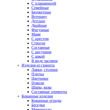
С плащаницей
Семейные
Бюджетные
Ветерану
Детские
Двойные
Фигурные
Маме
С крестом
Строгие
Составные
С рисунком
С аркой
В виде часовни
Изделия из гранита
Лавки, столики
Плитка
Цветники
Цоколи
Шары, вазы
Составные элементы
Кованные изделия
Кованные ограды
Беседки
Мемориалы