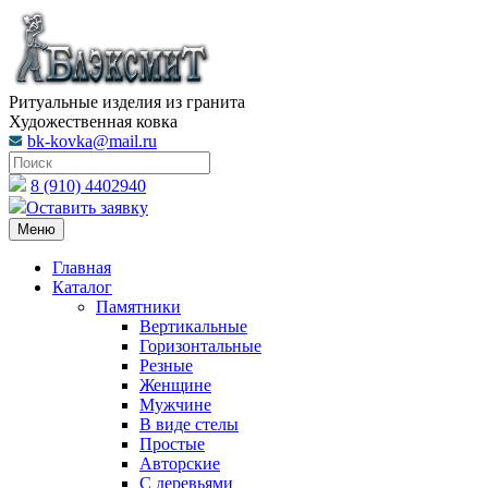
Ритуальные изделия из гранита
Художественная ковка
bk-kovka@mail.ru
8 (910) 4402940
Оставить заявку
Меню
Главная
Каталог
Памятники
Вертикальные
Горизонтальные
Резные
Женщине
Мужчине
В виде стелы
Простые
Авторские
С деревьями