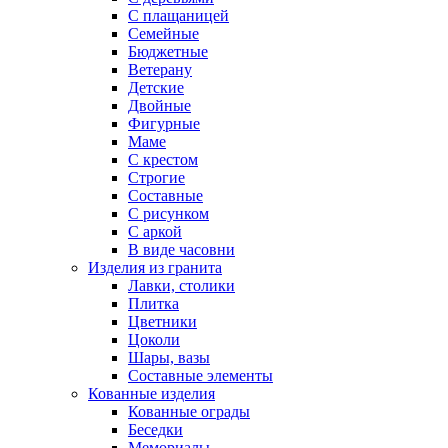
С плащаницей
Семейные
Бюджетные
Ветерану
Детские
Двойные
Фигурные
Маме
С крестом
Строгие
Составные
С рисунком
С аркой
В виде часовни
Изделия из гранита
Лавки, столики
Плитка
Цветники
Цоколи
Шары, вазы
Составные элементы
Кованные изделия
Кованные ограды
Беседки
Мемориалы