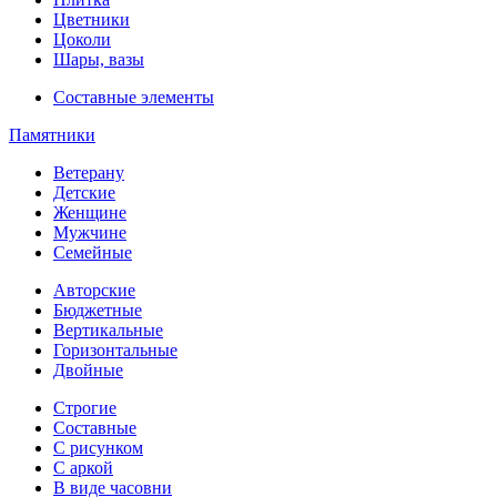
Цветники
Цоколи
Шары, вазы
Составные элементы
Памятники
Ветерану
Детские
Женщине
Мужчине
Семейные
Авторские
Бюджетные
Вертикальные
Горизонтальные
Двойные
Строгие
Составные
С рисунком
С аркой
В виде часовни