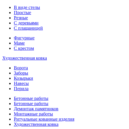
В виде стелы
Простые
Резные
С деревьями
С плащаницей
Фигурные
Маме
С крестом
Художественная ковка
Ворота
Заборы
Козырьки
Навесы
Перила
Бетонные работы
Бетонные работы
Демонтаж памятников
Монтажные работы
Ритуальные кованные изделия
Художественная ковка