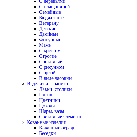
С деревьями
С плащаницей
Семейные
Бюджетные
Ветерану
Детские
Двойные
Фигурные
Маме
С крестом
Строгие
Составные
С рисунком
С аркой
В виде часовни
Изделия из гранита
Лавки, столики
Плитка
Цветники
Цоколи
Шары, вазы
Составные элементы
Кованные изделия
Кованные ограды
Беседки