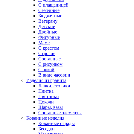
С плащаницей
Семейные
Бюджетные
Ветерану
Детские
Двойные
Фигурные
Маме
С крестом
Строгие
Составные
С рисунком
С аркой
В виде часовни
Изделия из гранита
Лавки, столики
Плитка
Цветники
Цоколи
Шары, вазы
Составные элементы
Кованные изделия
Кованные ограды
Беседки