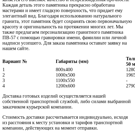
Каждая деталь этого памятника прекрасно обработана
мастерами и имеет гладкую поверхность, что придает ему
элегантный вид. Благодаря использованию натурального
гранита, этот памятник будет сохранять свою первоначальную
красоту и оригинальность на протяжении многих лет. Мы
также предлагаем персонализацию гранитного памятника
ПВ-57 с помощью гравировки имени, фамилии или личной
надписи усопшего. Для заказа памятника оставьте заявку на
нашем сайте.
Тол
Вариант №
Габариты (мм)
50 
1
800x400
128
2
1000х500
196
3
1100х550
-
4
1200х600
279
Доставка готовых изделий осуществляется нашей
собственной транспортной службой, либо силами выбранной
заказчиком курьерской компании.
Стоимость доставки рассчитывается индивидуально, исходя
из расстояния к месту установки и тарифов транспортной
компании, действующих на момент отправки.