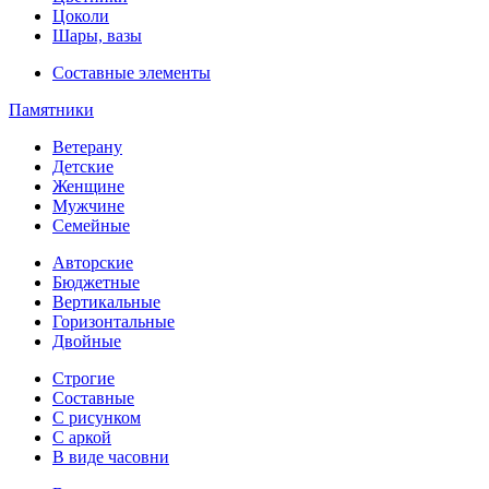
Цоколи
Шары, вазы
Составные элементы
Памятники
Ветерану
Детские
Женщине
Мужчине
Семейные
Авторские
Бюджетные
Вертикальные
Горизонтальные
Двойные
Строгие
Составные
С рисунком
С аркой
В виде часовни