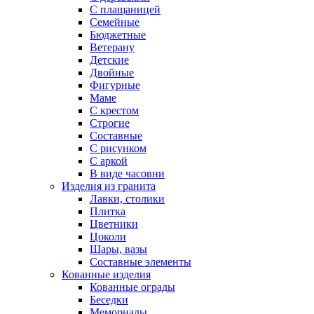
С плащаницей
Семейные
Бюджетные
Ветерану
Детские
Двойные
Фигурные
Маме
С крестом
Строгие
Составные
С рисунком
С аркой
В виде часовни
Изделия из гранита
Лавки, столики
Плитка
Цветники
Цоколи
Шары, вазы
Составные элементы
Кованные изделия
Кованные ограды
Беседки
Мемориалы