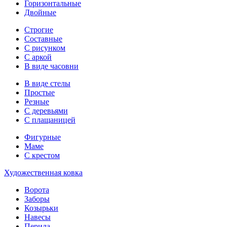
Горизонтальные
Двойные
Строгие
Составные
С рисунком
С аркой
В виде часовни
В виде стелы
Простые
Резные
С деревьями
С плащаницей
Фигурные
Маме
С крестом
Художественная ковка
Ворота
Заборы
Козырьки
Навесы
Перила