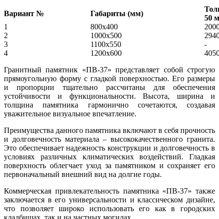
Тол
Вариант №
Габариты (мм)
50 
1
800x400
200
2
1000х500
294
3
1100х550
-
4
1200х600
405
Гранитный памятник «ПВ-37» представляет собой строгую
прямоугольную форму с гладкой поверхностью. Его размеры
и пропорции тщательно рассчитаны для обеспечения
устойчивости и функциональности. Высота, ширина и
толщина памятника гармонично сочетаются, создавая
уважительное визуальное впечатление.
Преимущества данного памятника включают в себя прочность
и долговечность материала – высококачественного гранита.
Это обеспечивает надежность конструкции и долговечность в
условиях различных климатических воздействий. Гладкая
поверхность облегчает уход за памятником и сохраняет его
первоначальный внешний вид на долгие годы.
Коммерческая привлекательность памятника «ПВ-37» также
заключается в его универсальности и классическом дизайне,
что позволяет широко использовать его как в городских
кладбищах, так и на частных могилах.