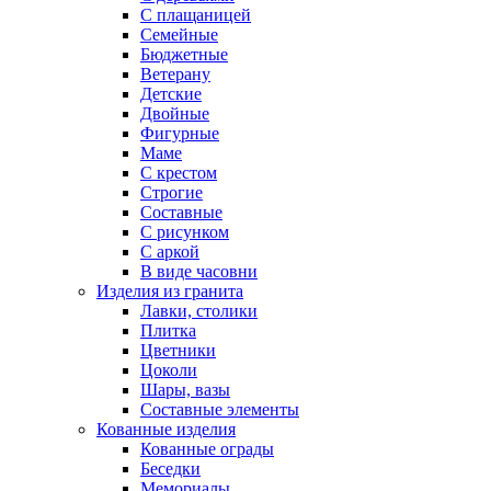
С плащаницей
Семейные
Бюджетные
Ветерану
Детские
Двойные
Фигурные
Маме
С крестом
Строгие
Составные
С рисунком
С аркой
В виде часовни
Изделия из гранита
Лавки, столики
Плитка
Цветники
Цоколи
Шары, вазы
Составные элементы
Кованные изделия
Кованные ограды
Беседки
Мемориалы