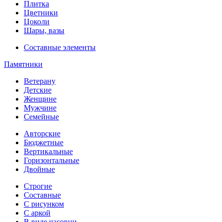
Плитка
Цветники
Цоколи
Шары, вазы
Составные элементы
Памятники
Ветерану
Детские
Женщине
Мужчине
Семейные
Авторские
Бюджетные
Вертикальные
Горизонтальные
Двойные
Строгие
Составные
С рисунком
С аркой
В виде часовни