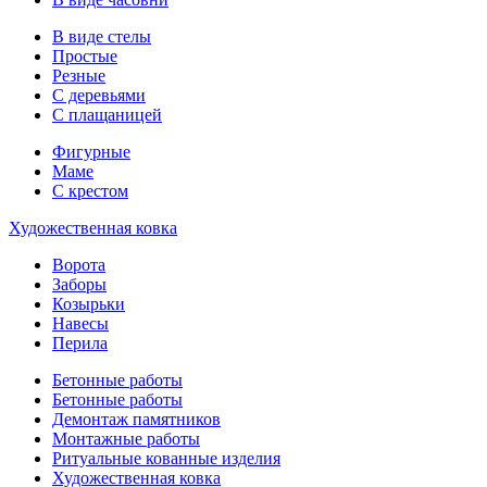
В виде стелы
Простые
Резные
С деревьями
С плащаницей
Фигурные
Маме
С крестом
Художественная ковка
Ворота
Заборы
Козырьки
Навесы
Перила
Бетонные работы
Бетонные работы
Демонтаж памятников
Монтажные работы
Ритуальные кованные изделия
Художественная ковка