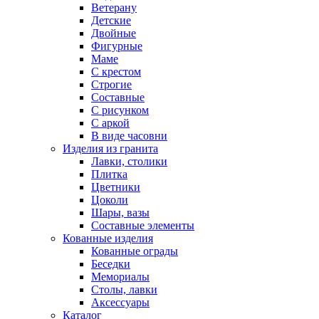
Ветерану
Детские
Двойные
Фигурные
Маме
С крестом
Строгие
Составные
С рисунком
С аркой
В виде часовни
Изделия из гранита
Лавки, столики
Плитка
Цветники
Цоколи
Шары, вазы
Составные элементы
Кованные изделия
Кованные ограды
Беседки
Мемориалы
Столы, лавки
Аксессуары
Каталог