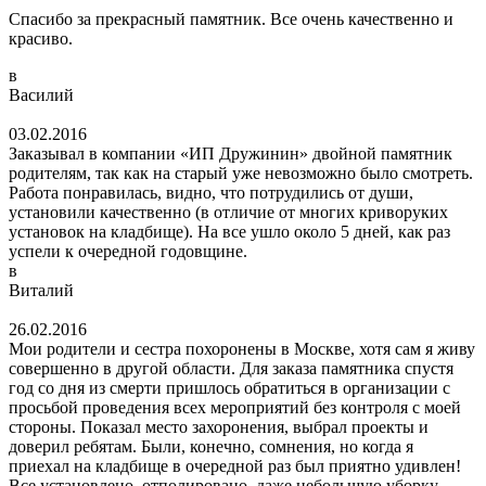
Спасибо за прекрасный памятник. Все очень качественно и
красиво.
в
Василий
03.02.2016
Заказывал в компании «ИП Дружинин» двойной памятник
родителям, так как на старый уже невозможно было смотреть.
Работа понравилась, видно, что потрудились от души,
установили качественно (в отличие от многих криворуких
установок на кладбище). На все ушло около 5 дней, как раз
успели к очередной годовщине.
в
Виталий
26.02.2016
Мои родители и сестра похоронены в Москве, хотя сам я живу
совершенно в другой области. Для заказа памятника спустя
год со дня из смерти пришлось обратиться в организации с
просьбой проведения всех мероприятий без контроля с моей
стороны. Показал место захоронения, выбрал проекты и
доверил ребятам. Были, конечно, сомнения, но когда я
приехал на кладбище в очередной раз был приятно удивлен!
Все установлено, отполировано, даже небольшую уборку