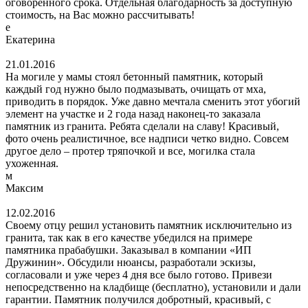
оговоренного срока. Отдельная благодарность за доступную
стоимость, на Вас можно рассчитывать!
е
Екатерина
21.01.2016
На могиле у мамы стоял бетонный памятник, который
каждый год нужно было подмазывать, очищать от мха,
приводить в порядок. Уже давно мечтала сменить этот убогий
элемент на участке и 2 года назад наконец-то заказала
памятник из гранита. Ребята сделали на славу! Красивый,
фото очень реалистичное, все надписи четко видно. Совсем
другое дело – протер тряпочкой и все, могилка стала
ухоженная.
м
Максим
12.02.2016
Своему отцу решил установить памятник исключительно из
гранита, так как в его качестве убедился на примере
памятника прабабушки. Заказывал в компании «ИП
Дружинин». Обсудили нюансы, разработали эскизы,
согласовали и уже через 4 дня все было готово. Привези
непосредственно на кладбище (бесплатно), установили и дали
гарантии. Памятник получился добротный, красивый, с