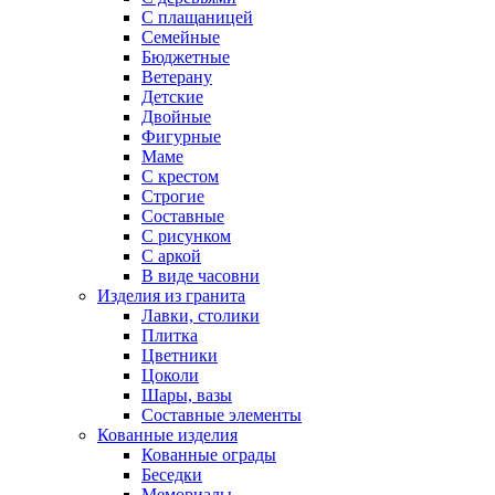
С плащаницей
Семейные
Бюджетные
Ветерану
Детские
Двойные
Фигурные
Маме
С крестом
Строгие
Составные
С рисунком
С аркой
В виде часовни
Изделия из гранита
Лавки, столики
Плитка
Цветники
Цоколи
Шары, вазы
Составные элементы
Кованные изделия
Кованные ограды
Беседки
Мемориалы