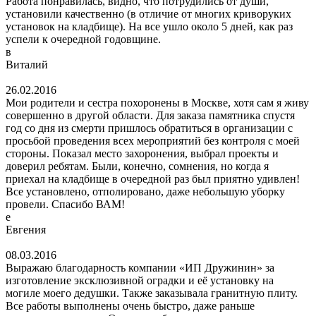
Работа понравилась, видно, что потрудились от души,
установили качественно (в отличие от многих криворуких
установок на кладбище). На все ушло около 5 дней, как раз
успели к очередной годовщине.
в
Виталий
26.02.2016
Мои родители и сестра похоронены в Москве, хотя сам я живу
совершенно в другой области. Для заказа памятника спустя
год со дня из смерти пришлось обратиться в организации с
просьбой проведения всех мероприятий без контроля с моей
стороны. Показал место захоронения, выбрал проекты и
доверил ребятам. Были, конечно, сомнения, но когда я
приехал на кладбище в очередной раз был приятно удивлен!
Все установлено, отполировано, даже небольшую уборку
провели. Спасибо ВАМ!
е
Евгения
08.03.2016
Выражаю благодарность компании «ИП Дружинин» за
изготовление эксклюзивной оградки и её установку на
могиле моего дедушки. Также заказывала гранитную плиту.
Все работы выполнены очень быстро, даже раньше