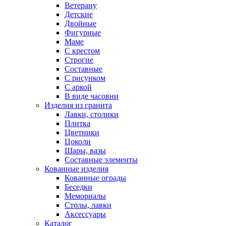
Ветерану
Детские
Двойные
Фигурные
Маме
С крестом
Строгие
Составные
С рисунком
С аркой
В виде часовни
Изделия из гранита
Лавки, столики
Плитка
Цветники
Цоколи
Шары, вазы
Составные элементы
Кованные изделия
Кованные ограды
Беседки
Мемориалы
Столы, лавки
Аксессуары
Каталог