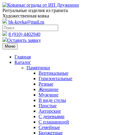
Ритуальные изделия из гранита
Художественная ковка
bk-kovka@mail.ru
8 (910) 4402940
Оставить заявку
Меню
Главная
Каталог
Памятники
Вертикальные
Горизонтальные
Резные
Женщине
Мужчине
В виде стелы
Простые
Авторские
С деревьями
С плащаницей
Семейные
Бюджетные