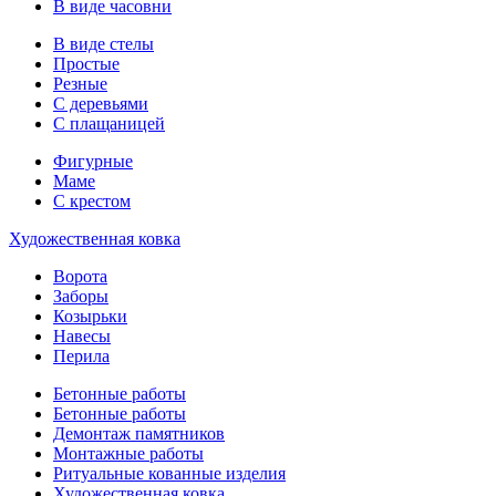
В виде часовни
В виде стелы
Простые
Резные
С деревьями
С плащаницей
Фигурные
Маме
С крестом
Художественная ковка
Ворота
Заборы
Козырьки
Навесы
Перила
Бетонные работы
Бетонные работы
Демонтаж памятников
Монтажные работы
Ритуальные кованные изделия
Художественная ковка