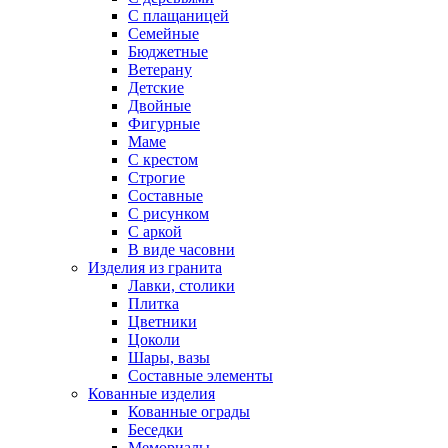
С плащаницей
Семейные
Бюджетные
Ветерану
Детские
Двойные
Фигурные
Маме
С крестом
Строгие
Составные
С рисунком
С аркой
В виде часовни
Изделия из гранита
Лавки, столики
Плитка
Цветники
Цоколи
Шары, вазы
Составные элементы
Кованные изделия
Кованные ограды
Беседки
Мемориалы