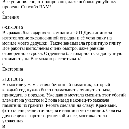
Все установлено, отполировано, даже небольшую уборку
провели. Спасибо ВАМ!
е
Евгения
08.03.2016
Выражаю благодарность компании «ИП Дружинин» за
изготовление эксклюзивной оградки и её установку на
могиле моего дедушки. Также заказывала гранитную плиту.
Все работы выполнены очень быстро, даже раньше
оговоренного срока. Отдельная благодарность за доступную
стоимость, на Вас можно рассчитывать!
е
Екатерина
21.01.2016
На могиле у мамы стоял бетонный памятник, который
каждый год нужно было подмазывать, очищать от мха,
приводить в порядок. Уже давно мечтала сменить этот убогий
элемент на участке и 2 года назад наконец-то заказала
памятник из гранита. Ребята сделали на славу! Красивый,
фото очень реалистичное, все надписи четко видно. Совсем
другое дело – протер тряпочкой и все, могилка стала
ухоженная.
м