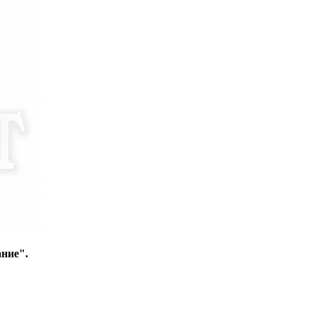
ние".