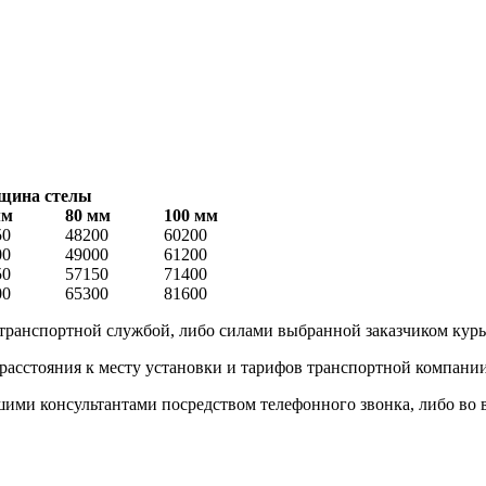
щина стелы
мм
80 мм
100 мм
50
48200
60200
00
49000
61200
50
57150
71400
00
65300
81600
 транспортной службой, либо силами выбранной заказчиком кур
 расстояния к месту установки и тарифов транспортной компани
и консультантами посредством телефонного звонка, либо во вре