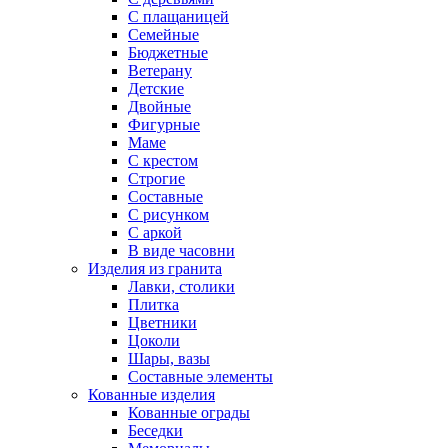
С плащаницей
Семейные
Бюджетные
Ветерану
Детские
Двойные
Фигурные
Маме
С крестом
Строгие
Составные
С рисунком
С аркой
В виде часовни
Изделия из гранита
Лавки, столики
Плитка
Цветники
Цоколи
Шары, вазы
Составные элементы
Кованные изделия
Кованные ограды
Беседки