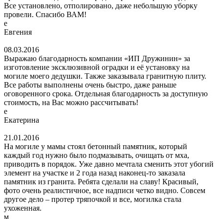
Все установлено, отполировано, даже небольшую уборку
провели. Спасибо ВАМ!
е
Евгения
08.03.2016
Выражаю благодарность компании «ИП Дружинин» за
изготовление эксклюзивной оградки и её установку на
могиле моего дедушки. Также заказывала гранитную плиту.
Все работы выполнены очень быстро, даже раньше
оговоренного срока. Отдельная благодарность за доступную
стоимость, на Вас можно рассчитывать!
е
Екатерина
21.01.2016
На могиле у мамы стоял бетонный памятник, который
каждый год нужно было подмазывать, очищать от мха,
приводить в порядок. Уже давно мечтала сменить этот убогий
элемент на участке и 2 года назад наконец-то заказала
памятник из гранита. Ребята сделали на славу! Красивый,
фото очень реалистичное, все надписи четко видно. Совсем
другое дело – протер тряпочкой и все, могилка стала
ухоженная.
м