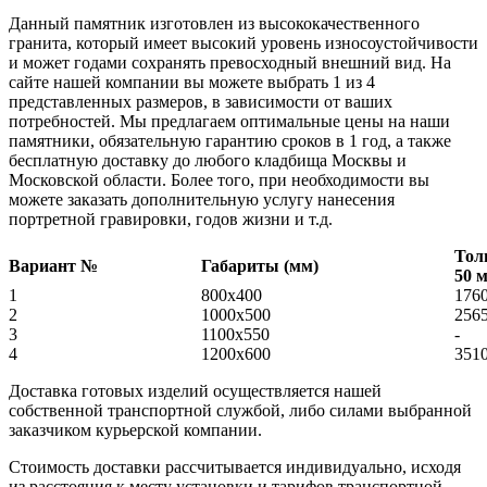
Данный памятник изготовлен из высококачественного
гранита, который имеет высокий уровень износоустойчивости
и может годами сохранять превосходный внешний вид. На
сайте нашей компании вы можете выбрать 1 из 4
представленных размеров, в зависимости от ваших
потребностей. Мы предлагаем оптимальные цены на наши
памятники, обязательную гарантию сроков в 1 год, а также
бесплатную доставку до любого кладбища Москвы и
Московской области. Более того, при необходимости вы
можете заказать дополнительную услугу нанесения
портретной гравировки, годов жизни и т.д.
Тол
Вариант №
Габариты (мм)
50 
1
800x400
176
2
1000х500
256
3
1100х550
-
4
1200х600
351
Доставка готовых изделий осуществляется нашей
собственной транспортной службой, либо силами выбранной
заказчиком курьерской компании.
Стоимость доставки рассчитывается индивидуально, исходя
из расстояния к месту установки и тарифов транспортной