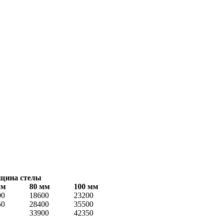
щина стелы
мм
80 мм
100 мм
00
18600
23200
50
28400
35500
33900
42350