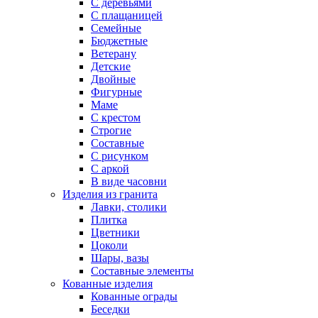
С деревьями
С плащаницей
Семейные
Бюджетные
Ветерану
Детские
Двойные
Фигурные
Маме
С крестом
Строгие
Составные
С рисунком
С аркой
В виде часовни
Изделия из гранита
Лавки, столики
Плитка
Цветники
Цоколи
Шары, вазы
Составные элементы
Кованные изделия
Кованные ограды
Беседки