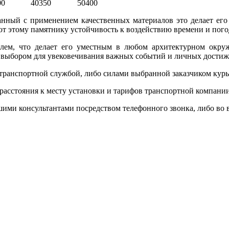
00
40350
50400
нный с применением качественных материалов это делает ег
т этому памятнику устойчивость к воздействию времени и пог
лем, что делает его уместным в любом архитектурном окруж
 выбором для увековечивания важных событий и личных достиже
 транспортной службой, либо силами выбранной заказчиком кур
 расстояния к месту установки и тарифов транспортной компани
и консультантами посредством телефонного звонка, либо во вре