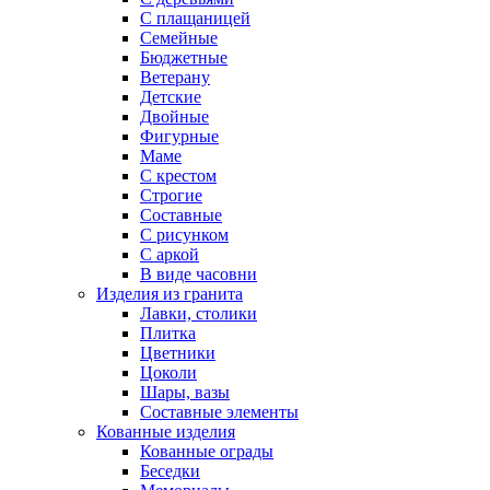
С плащаницей
Семейные
Бюджетные
Ветерану
Детские
Двойные
Фигурные
Маме
С крестом
Строгие
Составные
С рисунком
С аркой
В виде часовни
Изделия из гранита
Лавки, столики
Плитка
Цветники
Цоколи
Шары, вазы
Составные элементы
Кованные изделия
Кованные ограды
Беседки