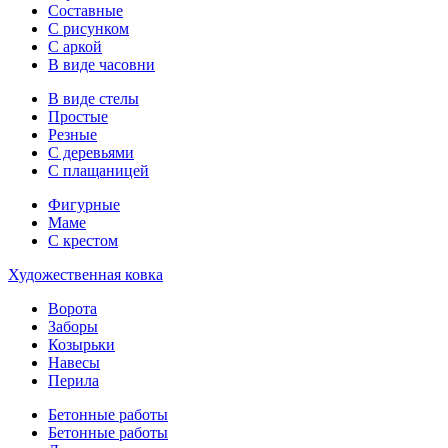
Составные
С рисунком
С аркой
В виде часовни
В виде стелы
Простые
Резные
С деревьями
С плащаницей
Фигурные
Маме
С крестом
Художественная ковка
Ворота
Заборы
Козырьки
Навесы
Перила
Бетонные работы
Бетонные работы