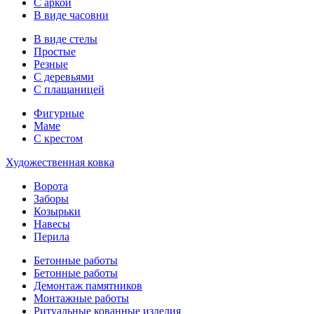
С аркой
В виде часовни
В виде стелы
Простые
Резные
С деревьями
С плащаницей
Фигурные
Маме
С крестом
Художественная ковка
Ворота
Заборы
Козырьки
Навесы
Перила
Бетонные работы
Бетонные работы
Демонтаж памятников
Монтажные работы
Ритуальные кованные изделия