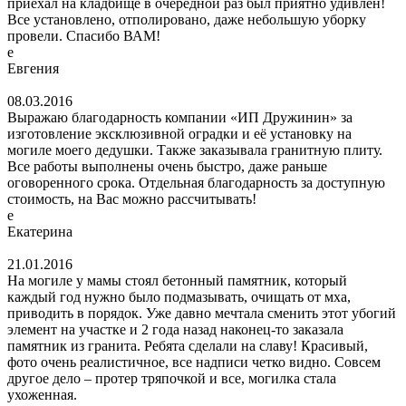
приехал на кладбище в очередной раз был приятно удивлен!
Все установлено, отполировано, даже небольшую уборку
провели. Спасибо ВАМ!
е
Евгения
08.03.2016
Выражаю благодарность компании «ИП Дружинин» за
изготовление эксклюзивной оградки и её установку на
могиле моего дедушки. Также заказывала гранитную плиту.
Все работы выполнены очень быстро, даже раньше
оговоренного срока. Отдельная благодарность за доступную
стоимость, на Вас можно рассчитывать!
е
Екатерина
21.01.2016
На могиле у мамы стоял бетонный памятник, который
каждый год нужно было подмазывать, очищать от мха,
приводить в порядок. Уже давно мечтала сменить этот убогий
элемент на участке и 2 года назад наконец-то заказала
памятник из гранита. Ребята сделали на славу! Красивый,
фото очень реалистичное, все надписи четко видно. Совсем
другое дело – протер тряпочкой и все, могилка стала
ухоженная.