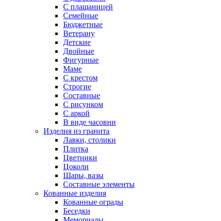
С плащаницей
Семейные
Бюджетные
Ветерану
Детские
Двойные
Фигурные
Маме
С крестом
Строгие
Составные
С рисунком
С аркой
В виде часовни
Изделия из гранита
Лавки, столики
Плитка
Цветники
Цоколи
Шары, вазы
Составные элементы
Кованные изделия
Кованные ограды
Беседки
Мемориалы