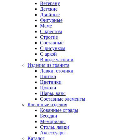
Ветерану
Детские
Двойные
Фигурные
Маме
С крестом
Строгие
Составные
С рисунком
С аркой
В виде часовни
Изделия из гранита
Лавки, столики
Плитка
Цветники
Цоколи
Шары, вазы
Составные элементы
Кованные изделия
Кованные ограды
Беседки
Мемориалы
Столы, лавки
Аксессуары
Каталог