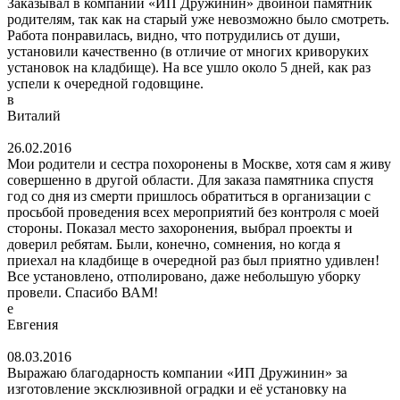
Заказывал в компании «ИП Дружинин» двойной памятник
родителям, так как на старый уже невозможно было смотреть.
Работа понравилась, видно, что потрудились от души,
установили качественно (в отличие от многих криворуких
установок на кладбище). На все ушло около 5 дней, как раз
успели к очередной годовщине.
в
Виталий
26.02.2016
Мои родители и сестра похоронены в Москве, хотя сам я живу
совершенно в другой области. Для заказа памятника спустя
год со дня из смерти пришлось обратиться в организации с
просьбой проведения всех мероприятий без контроля с моей
стороны. Показал место захоронения, выбрал проекты и
доверил ребятам. Были, конечно, сомнения, но когда я
приехал на кладбище в очередной раз был приятно удивлен!
Все установлено, отполировано, даже небольшую уборку
провели. Спасибо ВАМ!
е
Евгения
08.03.2016
Выражаю благодарность компании «ИП Дружинин» за
изготовление эксклюзивной оградки и её установку на