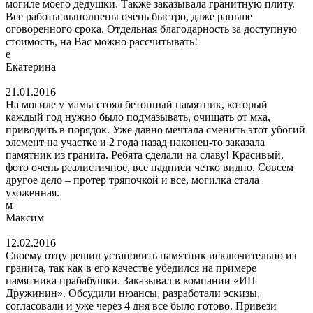
могиле моего дедушки. Также заказывала гранитную плиту.
Все работы выполнены очень быстро, даже раньше
оговоренного срока. Отдельная благодарность за доступную
стоимость, на Вас можно рассчитывать!
е
Екатерина
21.01.2016
На могиле у мамы стоял бетонный памятник, который
каждый год нужно было подмазывать, очищать от мха,
приводить в порядок. Уже давно мечтала сменить этот убогий
элемент на участке и 2 года назад наконец-то заказала
памятник из гранита. Ребята сделали на славу! Красивый,
фото очень реалистичное, все надписи четко видно. Совсем
другое дело – протер тряпочкой и все, могилка стала
ухоженная.
м
Максим
12.02.2016
Своему отцу решил установить памятник исключительно из
гранита, так как в его качестве убедился на примере
памятника прабабушки. Заказывал в компании «ИП
Дружинин». Обсудили нюансы, разработали эскизы,
согласовали и уже через 4 дня все было готово. Привези