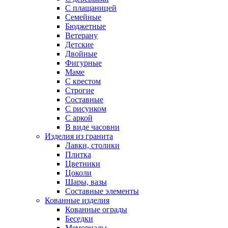
С плащаницей
Семейные
Бюджетные
Ветерану
Детские
Двойные
Фигурные
Маме
С крестом
Строгие
Составные
С рисунком
С аркой
В виде часовни
Изделия из гранита
Лавки, столики
Плитка
Цветники
Цоколи
Шары, вазы
Составные элементы
Кованные изделия
Кованные ограды
Беседки
Мемориалы