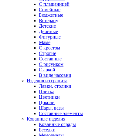
С плащаницей
Семейные
Бюджетные
Ветерану
Детские
Двойные
Фигурные
Маме
С крестом
Строгие
Составные
С рисунком
С аркой
В виде часовни
Изделия из гранита
Лавки, столики
Плитка
Цветники
Цоколи
Шары, вазы
Составные элементы
Кованные изделия
Кованные ограды
Беседки
Мемориалы