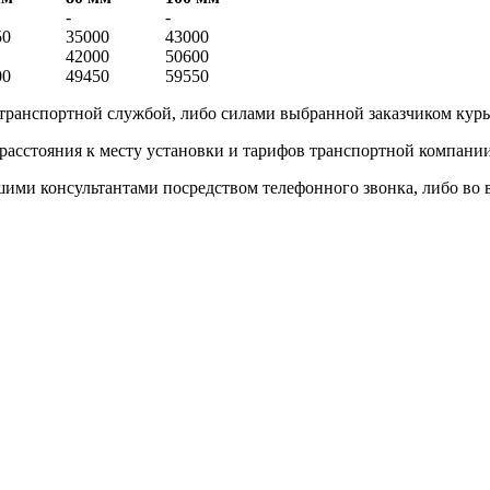
-
-
50
35000
43000
42000
50600
00
49450
59550
 транспортной службой, либо силами выбранной заказчиком кур
 расстояния к месту установки и тарифов транспортной компани
и консультантами посредством телефонного звонка, либо во вре