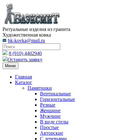
Ритуальные изделия из гранита
Художественная ковка
bk-kovka@mail.ru
8 (910) 4402940
Оставить заявку
Меню
Главная
Каталог
Памятники
Вертикальные
Горизонтальные
Резные
Женщине
Мужчине
В виде стелы
Простые
Авторские
С деревьями