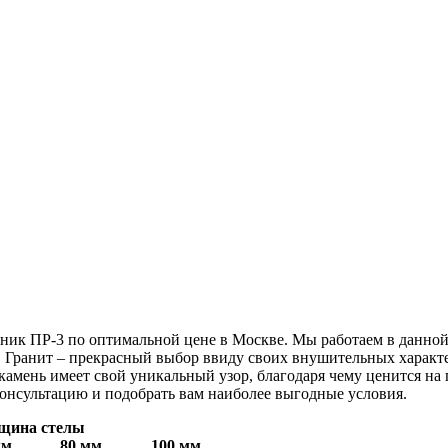
ик ПР-3 по оптимальной цене в Москве. Мы работаем в данной с
. Гранит – прекрасный выбор ввиду своих внушительных характ
 камень имеет свой уникальный узор, благодаря чему ценится н
нсультацию и подобрать вам наиболее выгодные условия.
щина стелы
мм
80 мм
100 мм