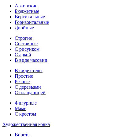
Авторские
Бюджетные
Вертикальные
Горизонтальные
Двойные
Строгие
Составные
С рисунком
С аркой
В виде часовни
В виде стелы
Простые
Резные
С деревьями
С плащаницей
Фигурные
Маме
С крестом
Художественная ковка
Ворота