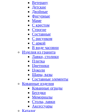
Ветерану
Детские
Двойные
Фигурные
Маме
С крестом
Строгие
Составные
С рисунком
С аркой
В виде часовни
Изделия из гранита
Лавки, столики
Плитка
Цветники
Цоколи
Шары, вазы
Составные элементы
Кованные изделия
Кованные ограды
Беседки
Мемориалы
Столы, лавки
Аксессуары
Каталог