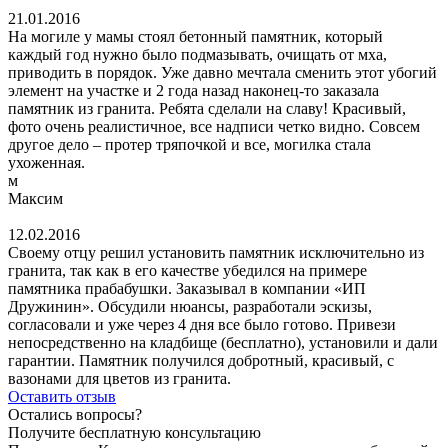
21.01.2016
На могиле у мамы стоял бетонный памятник, который
каждый год нужно было подмазывать, очищать от мха,
приводить в порядок. Уже давно мечтала сменить этот убогий
элемент на участке и 2 года назад наконец-то заказала
памятник из гранита. Ребята сделали на славу! Красивый,
фото очень реалистичное, все надписи четко видно. Совсем
другое дело – протер тряпочкой и все, могилка стала
ухоженная.
м
Максим
12.02.2016
Своему отцу решил установить памятник исключительно из
гранита, так как в его качестве убедился на примере
памятника прабабушки. Заказывал в компании «ИП
Дружинин». Обсудили нюансы, разработали эскизы,
согласовали и уже через 4 дня все было готово. Привези
непосредственно на кладбище (бесплатно), установили и дали
гарантии. Памятник получился добротный, красивый, с
вазонами для цветов из гранита.
Оставить отзыв
Остались вопросы?
Получите бесплатную консультацию