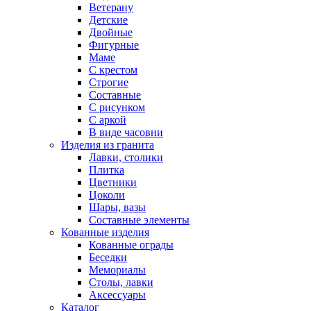
Ветерану
Детские
Двойные
Фигурные
Маме
С крестом
Строгие
Составные
С рисунком
С аркой
В виде часовни
Изделия из гранита
Лавки, столики
Плитка
Цветники
Цоколи
Шары, вазы
Составные элементы
Кованные изделия
Кованные ограды
Беседки
Мемориалы
Столы, лавки
Аксессуары
Каталог