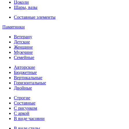
Цоколи
Шары, вазы
Составные элементы
Памятники
Ветерану
Детские
Женщине
Мужчине
Семейные
Авторские
Бюджетные
Вертикальные
Горизонтальные
Двойные
Строгие
Составные
С рисунком
С аркой
В виде часовни
В виде стелы