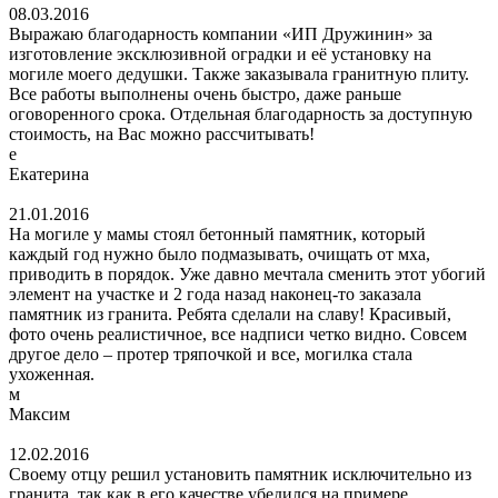
08.03.2016
Выражаю благодарность компании «ИП Дружинин» за
изготовление эксклюзивной оградки и её установку на
могиле моего дедушки. Также заказывала гранитную плиту.
Все работы выполнены очень быстро, даже раньше
оговоренного срока. Отдельная благодарность за доступную
стоимость, на Вас можно рассчитывать!
е
Екатерина
21.01.2016
На могиле у мамы стоял бетонный памятник, который
каждый год нужно было подмазывать, очищать от мха,
приводить в порядок. Уже давно мечтала сменить этот убогий
элемент на участке и 2 года назад наконец-то заказала
памятник из гранита. Ребята сделали на славу! Красивый,
фото очень реалистичное, все надписи четко видно. Совсем
другое дело – протер тряпочкой и все, могилка стала
ухоженная.
м
Максим
12.02.2016
Своему отцу решил установить памятник исключительно из
гранита, так как в его качестве убедился на примере