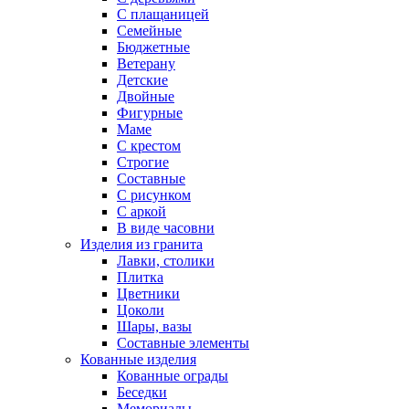
С плащаницей
Семейные
Бюджетные
Ветерану
Детские
Двойные
Фигурные
Маме
С крестом
Строгие
Составные
С рисунком
С аркой
В виде часовни
Изделия из гранита
Лавки, столики
Плитка
Цветники
Цоколи
Шары, вазы
Составные элементы
Кованные изделия
Кованные ограды
Беседки
Мемориалы