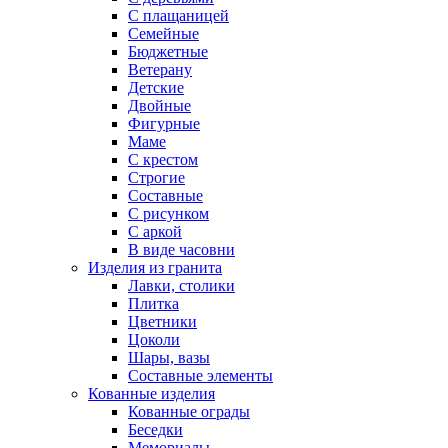
С плащаницей
Семейные
Бюджетные
Ветерану
Детские
Двойные
Фигурные
Маме
С крестом
Строгие
Составные
С рисунком
С аркой
В виде часовни
Изделия из гранита
Лавки, столики
Плитка
Цветники
Цоколи
Шары, вазы
Составные элементы
Кованные изделия
Кованные ограды
Беседки
Мемориалы