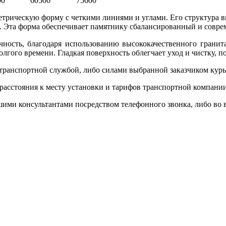
00
60500
75600
етрическую форму с четкими линиями и углами. Его структура в
. Эта форма обеспечивает памятнику сбалансированный и совр
чность, благодаря использованию высококачественного гранит
гого времени. Гладкая поверхность облегчает уход и чистку, п
 транспортной службой, либо силами выбранной заказчиком кур
 расстояния к месту установки и тарифов транспортной компани
и консультантами посредством телефонного звонка, либо во вре