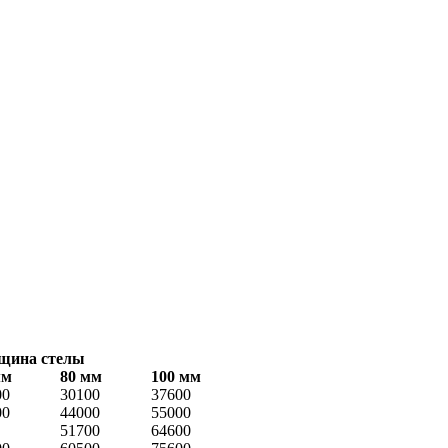
щина стелы
мм
80 мм
100 мм
00
30100
37600
00
44000
55000
51700
64600