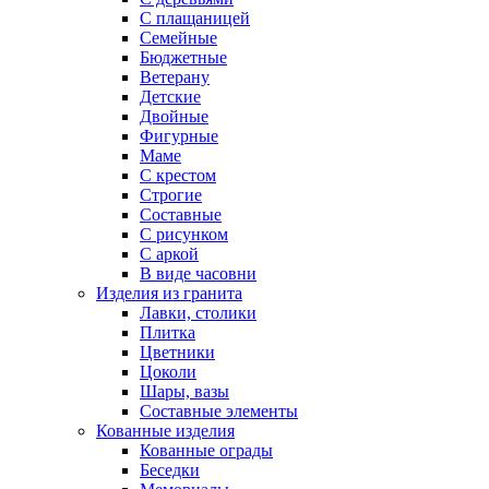
С плащаницей
Семейные
Бюджетные
Ветерану
Детские
Двойные
Фигурные
Маме
С крестом
Строгие
Составные
С рисунком
С аркой
В виде часовни
Изделия из гранита
Лавки, столики
Плитка
Цветники
Цоколи
Шары, вазы
Составные элементы
Кованные изделия
Кованные ограды
Беседки