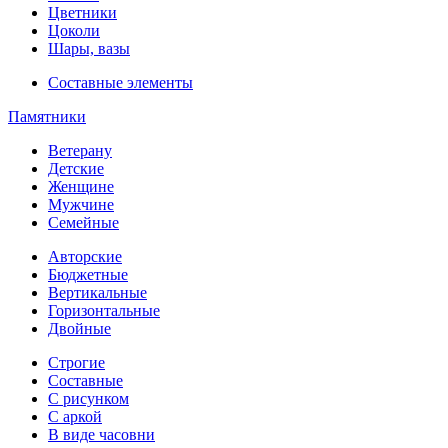
Цветники
Цоколи
Шары, вазы
Составные элементы
Памятники
Ветерану
Детские
Женщине
Мужчине
Семейные
Авторские
Бюджетные
Вертикальные
Горизонтальные
Двойные
Строгие
Составные
С рисунком
С аркой
В виде часовни