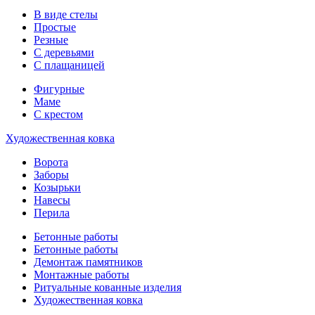
В виде стелы
Простые
Резные
С деревьями
С плащаницей
Фигурные
Маме
С крестом
Художественная ковка
Ворота
Заборы
Козырьки
Навесы
Перила
Бетонные работы
Бетонные работы
Демонтаж памятников
Монтажные работы
Ритуальные кованные изделия
Художественная ковка