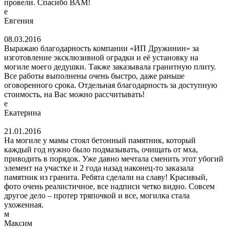
провели. Спасибо ВАМ!
е
Евгения
08.03.2016
Выражаю благодарность компании «ИП Дружинин» за
изготовление эксклюзивной оградки и её установку на
могиле моего дедушки. Также заказывала гранитную плиту.
Все работы выполнены очень быстро, даже раньше
оговоренного срока. Отдельная благодарность за доступную
стоимость, на Вас можно рассчитывать!
е
Екатерина
21.01.2016
На могиле у мамы стоял бетонный памятник, который
каждый год нужно было подмазывать, очищать от мха,
приводить в порядок. Уже давно мечтала сменить этот убогий
элемент на участке и 2 года назад наконец-то заказала
памятник из гранита. Ребята сделали на славу! Красивый,
фото очень реалистичное, все надписи четко видно. Совсем
другое дело – протер тряпочкой и все, могилка стала
ухоженная.
м
Максим