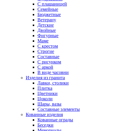
С плащаницей
Семейные
Бюджетные
Ветерану
Детские
Двойные
Фигурные
Маме
С крестом
Строгие
Составные
С рисунком
С аркой
В виде часовни
Изделия из гранита
Лавки, столики
Плитка
Цветники
Цоколи
Шары, вазы
Составные элементы
Кованные изделия
Кованные ограды
Беседки
Мемориалы