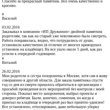
Спасибо за прекрасный памятник. Все очень качественно и
красиво.
в
Василий
03.02.2016
Заказывал в компании «ИП Дружинин» двойной памятник
родителям, так как на старый уже невозможно было смотреть.
Работа понравилась, видно, что потрудились от души,
установили качественно (в отличие от многих криворуких
установок на кладбище). На все ушло около 5 дней, как раз
успели к очередной годовщине.
в
Виталий
26.02.2016
Мои родители и сестра похоронены в Москве, хотя сам я живу
совершенно в другой области. Для заказа памятника спустя
год со дня из смерти пришлось обратиться в организации с
просьбой проведения всех мероприятий без контроля с моей
стороны. Показал место захоронения, выбрал проекты и
доверил ребятам. Были, конечно, сомнения, но когда я
приехал на кладбище в очередной раз был приятно удивлен!
Все установлено, отполировано, даже небольшую уборку