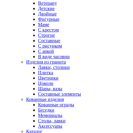
Ветерану
Детские
Двойные
Фигурные
Маме
С крестом
Строгие
Составные
С рисунком
С аркой
В виде часовни
Изделия из гранита
Лавки, столики
Плитка
Цветники
Цоколи
Шары, вазы
Составные элементы
Кованные изделия
Кованные ограды
Беседки
Мемориалы
Столы, лавки
Аксессуары
Каталог