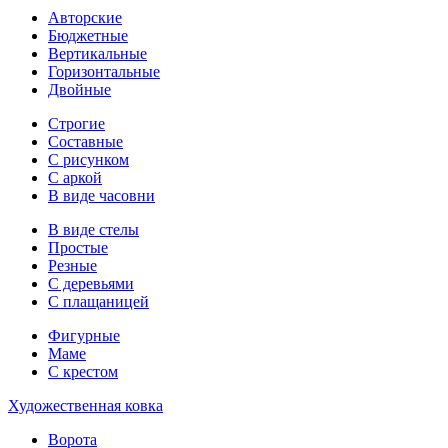
Авторские
Бюджетные
Вертикальные
Горизонтальные
Двойные
Строгие
Составные
С рисунком
С аркой
В виде часовни
В виде стелы
Простые
Резные
С деревьями
С плащаницей
Фигурные
Маме
С крестом
Художественная ковка
Ворота