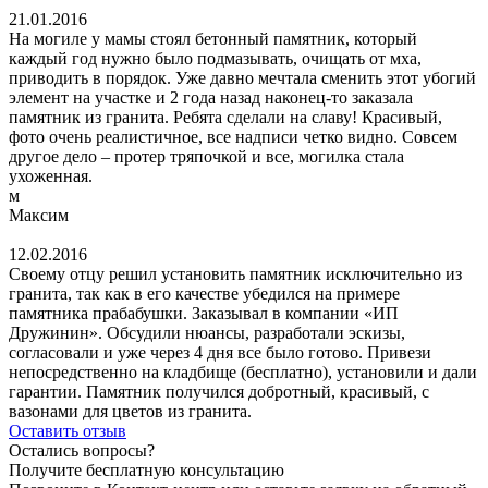
21.01.2016
На могиле у мамы стоял бетонный памятник, который
каждый год нужно было подмазывать, очищать от мха,
приводить в порядок. Уже давно мечтала сменить этот убогий
элемент на участке и 2 года назад наконец-то заказала
памятник из гранита. Ребята сделали на славу! Красивый,
фото очень реалистичное, все надписи четко видно. Совсем
другое дело – протер тряпочкой и все, могилка стала
ухоженная.
м
Максим
12.02.2016
Своему отцу решил установить памятник исключительно из
гранита, так как в его качестве убедился на примере
памятника прабабушки. Заказывал в компании «ИП
Дружинин». Обсудили нюансы, разработали эскизы,
согласовали и уже через 4 дня все было готово. Привези
непосредственно на кладбище (бесплатно), установили и дали
гарантии. Памятник получился добротный, красивый, с
вазонами для цветов из гранита.
Оставить отзыв
Остались вопросы?
Получите бесплатную консультацию