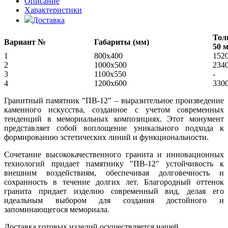
Описание
Характеристики
Доставка
Тол
Вариант №
Габариты (мм)
50 
1
800x400
152
2
1000х500
234
3
1100х550
-
4
1200х600
330
Гранитный памятник "ПВ-12" – выразительное произведение
каменного искусства, созданное с учетом современных
тенденций в мемориальных композициях. Этот монумент
представляет собой воплощение уникального подхода к
формированию эстетических линий и функциональности.
Сочетание высококачественного гранита и инновационных
технологий придает памятнику "ПВ-12" устойчивость к
внешним воздействиям, обеспечивая долговечность и
сохранность в течение долгих лет. Благородный оттенок
гранита придает изделию современный вид, делая его
идеальным выбором для создания достойного и
запоминающегося мемориала.
Доставка готовых изделий осуществляется нашей