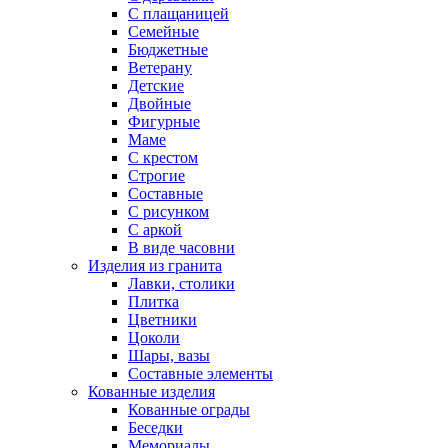
С плащаницей
Семейные
Бюджетные
Ветерану
Детские
Двойные
Фигурные
Маме
С крестом
Строгие
Составные
С рисунком
С аркой
В виде часовни
Изделия из гранита
Лавки, столики
Плитка
Цветники
Цоколи
Шары, вазы
Составные элементы
Кованные изделия
Кованные ограды
Беседки
Мемориалы