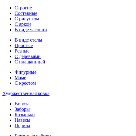
Строгие
Составные
С рисунком
С аркой
В виде часовни
В виде стелы
Простые
Резные
С деревьями
С плащаницей
Фигурные
Маме
С крестом
Художественная ковка
Ворота
Заборы
Козырьки
Навесы
Перила
Бетонные работы