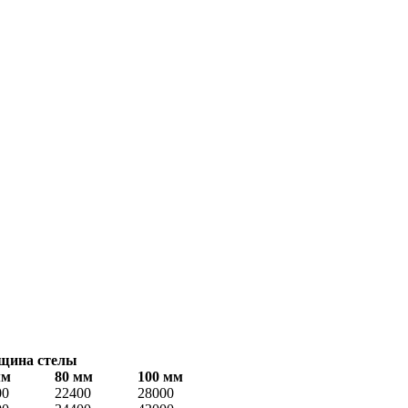
щина стелы
мм
80 мм
100 мм
00
22400
28000