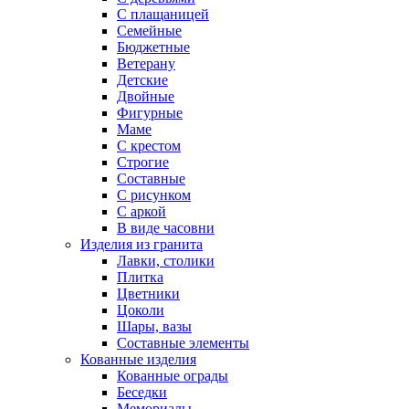
С плащаницей
Семейные
Бюджетные
Ветерану
Детские
Двойные
Фигурные
Маме
С крестом
Строгие
Составные
С рисунком
С аркой
В виде часовни
Изделия из гранита
Лавки, столики
Плитка
Цветники
Цоколи
Шары, вазы
Составные элементы
Кованные изделия
Кованные ограды
Беседки
Мемориалы