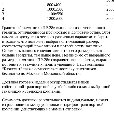
50 
1
800x400
-
2
1000х500
256
3
1100х550
-
4
1200х600
366
Гранитный памятник «ПР-28» выполнен из качественного
гранита, отличающегося прочностью и долговечностью. Этот
памятник доступен в четырех различных вариантах габаритов
и толщин, что позволяет выбрать оптимальный размер,
соответствующий пожеланиям и потребностям заказчика.
Стоимость данного изделия зависит от его размеров: чем
больше габариты, тем выше цена. Независимо от выбранного
размера, памятник «ПР-28» сохраняет свои свойства, выражая
почтение и уважение к памяти ушедшего. Наша компания
“Блэксмит” также осуществляет доставку памятников
бесплатно по Москве и Московской области.
Доставка готовых изделий осуществляется нашей
собственной транспортной службой, либо силами выбранной
заказчиком курьерской компании.
Стоимость доставки рассчитывается индивидуально, исходя
из расстояния к месту установки и тарифов транспортной
компании, действующих на момент отправки.