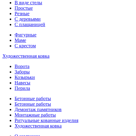
В виде стелы
Простые
Резные
С деревьями
С плащаницей
Фигурные
Маме
С крестом
Художественная ковка
Ворота
Заборы
Козырьки
Навесы
Перила
Бетонные работы
Бетонные работы
Демонтаж памятников
Монтажные работы
Ритуальные кованные изделия
Художественная ковка