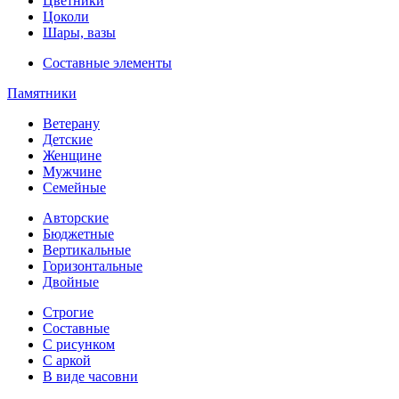
Цветники
Цоколи
Шары, вазы
Составные элементы
Памятники
Ветерану
Детские
Женщине
Мужчине
Семейные
Авторские
Бюджетные
Вертикальные
Горизонтальные
Двойные
Строгие
Составные
С рисунком
С аркой
В виде часовни