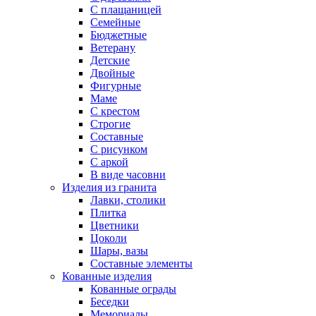
С плащаницей
Семейные
Бюджетные
Ветерану
Детские
Двойные
Фигурные
Маме
С крестом
Строгие
Составные
С рисунком
С аркой
В виде часовни
Изделия из гранита
Лавки, столики
Плитка
Цветники
Цоколи
Шары, вазы
Составные элементы
Кованные изделия
Кованные ограды
Беседки
Мемориалы