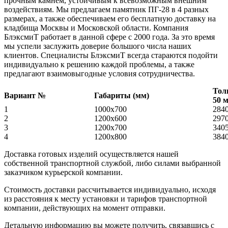
прочным камнем, устойчивым к всевозможным внешним
воздействиям. Мы предлагаем памятник ПГ-28 в 4 разных
размерах, а также обеспечиваем его бесплатную доставку на
кладбища Москвы и Московской области. Компания
БлэксмиТ работает в данной сфере с 2000 года. За это время
мы успели заслужить доверие большого числа наших
клиентов. Специалисты БлэксмиТ всегда стараются подойти
индивидуально к решению каждой проблемы, а также
предлагают взаимовыгодные условия сотрудничества.
Тол
Вариант №
Габариты (мм)
50 
1
1000х700
284
2
1200х600
297
3
1200х700
340
4
1200х800
384
Доставка готовых изделий осуществляется нашей
собственной транспортной службой, либо силами выбранной
заказчиком курьерской компании.
Стоимость доставки рассчитывается индивидуально, исходя
из расстояния к месту установки и тарифов транспортной
компании, действующих на момент отправки.
Детальную информацию вы можете получить, связавшись с