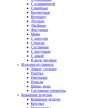
С плащаницей
Семейные
Бюджетные
Ветерану
Детские
Двойные
Фигурные
Маме
С крестом
Строгие
Составные
С рисунком
С аркой
В виде часовни
Изделия из гранита
Лавки, столики
Плитка
Цветники
Цоколи
Шары, вазы
Составные элементы
Кованные изделия
Кованные ограды
Беседки
Мемориалы