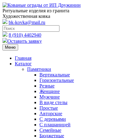
Ритуальные изделия из гранита
Художественная ковка
bk-kovka@mail.ru
8 (910) 4402940
Оставить заявку
Меню
Главная
Каталог
Памятники
Вертикальные
Горизонтальные
Резные
Женщине
Мужчине
В виде стелы
Простые
Авторские
С деревьями
С плащаницей
Семейные
Бюджетные