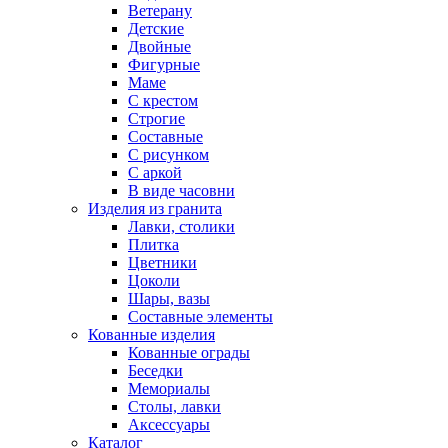
Ветерану
Детские
Двойные
Фигурные
Маме
С крестом
Строгие
Составные
С рисунком
С аркой
В виде часовни
Изделия из гранита
Лавки, столики
Плитка
Цветники
Цоколи
Шары, вазы
Составные элементы
Кованные изделия
Кованные ограды
Беседки
Мемориалы
Столы, лавки
Аксессуары
Каталог