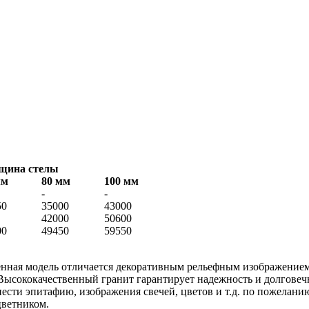
щина стелы
мм
80 мм
100 мм
-
-
50
35000
43000
42000
50600
00
49450
59550
нная модель отличается декоративным рельефным изображением 
. Высококачественный гранит гарантирует надежность и долговеч
ести эпитафию, изображения свечей, цветов и т.д. по пожеланию
цветником.