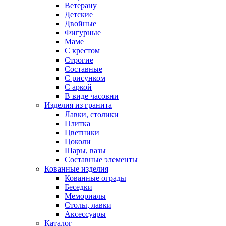
Ветерану
Детские
Двойные
Фигурные
Маме
С крестом
Строгие
Составные
С рисунком
С аркой
В виде часовни
Изделия из гранита
Лавки, столики
Плитка
Цветники
Цоколи
Шары, вазы
Составные элементы
Кованные изделия
Кованные ограды
Беседки
Мемориалы
Столы, лавки
Аксессуары
Каталог