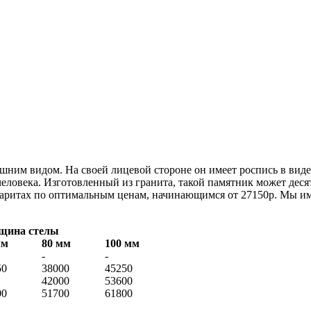
ним видом. На своей лицевой стороне он имеет роспись в виде
ловека. Изготовленный из гранита, такой памятник может дес
абаритах по оптимальным ценам, начинающимся от 27150р. Мы и
щина стелы
мм
80 мм
100 мм
-
-
50
38000
45250
42000
53600
00
51700
61800