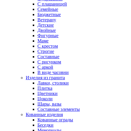
С плащаницей
Семейные
Бюджетные
Ветерану
Детские
Двойные
Фигурные
Маме
С крестом
Строгие
Составные
С рисунком
С аркой
В виде часовни
Изделия из гранита
Лавки, столики
Плитка
Цветники
Цоколи
Шары, вазы
Составные элементы
Кованные изделия
Кованные ограды
Беседки
Мемориалы