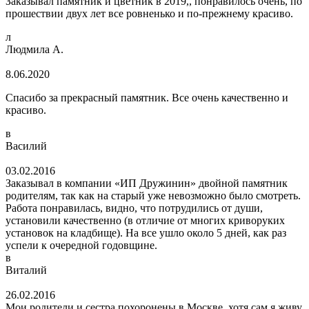
Заказывал памятник и цветник в 2019,, понравилось очень, по
прошествии двух лет все ровненько и по-прежнему красиво.
л
Людмила А.
8.06.2020
Спасибо за прекрасный памятник. Все очень качественно и
красиво.
в
Василий
03.02.2016
Заказывал в компании «ИП Дружинин» двойной памятник
родителям, так как на старый уже невозможно было смотреть.
Работа понравилась, видно, что потрудились от души,
установили качественно (в отличие от многих криворуких
установок на кладбище). На все ушло около 5 дней, как раз
успели к очередной годовщине.
в
Виталий
26.02.2016
Мои родители и сестра похоронены в Москве, хотя сам я живу