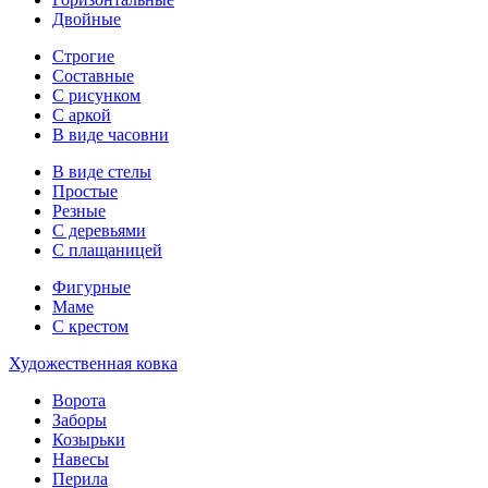
Двойные
Строгие
Составные
С рисунком
С аркой
В виде часовни
В виде стелы
Простые
Резные
С деревьями
С плащаницей
Фигурные
Маме
С крестом
Художественная ковка
Ворота
Заборы
Козырьки
Навесы
Перила