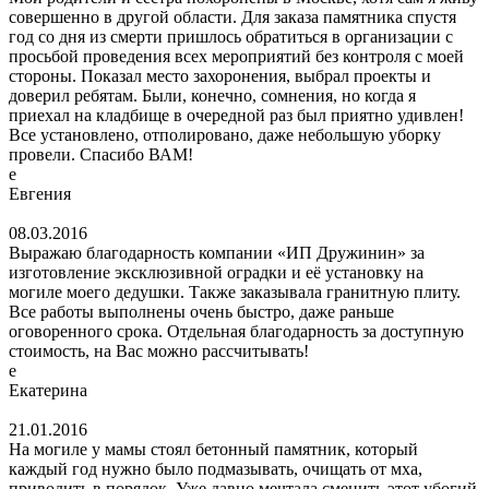
совершенно в другой области. Для заказа памятника спустя
год со дня из смерти пришлось обратиться в организации с
просьбой проведения всех мероприятий без контроля с моей
стороны. Показал место захоронения, выбрал проекты и
доверил ребятам. Были, конечно, сомнения, но когда я
приехал на кладбище в очередной раз был приятно удивлен!
Все установлено, отполировано, даже небольшую уборку
провели. Спасибо ВАМ!
е
Евгения
08.03.2016
Выражаю благодарность компании «ИП Дружинин» за
изготовление эксклюзивной оградки и её установку на
могиле моего дедушки. Также заказывала гранитную плиту.
Все работы выполнены очень быстро, даже раньше
оговоренного срока. Отдельная благодарность за доступную
стоимость, на Вас можно рассчитывать!
е
Екатерина
21.01.2016
На могиле у мамы стоял бетонный памятник, который
каждый год нужно было подмазывать, очищать от мха,
приводить в порядок. Уже давно мечтала сменить этот убогий