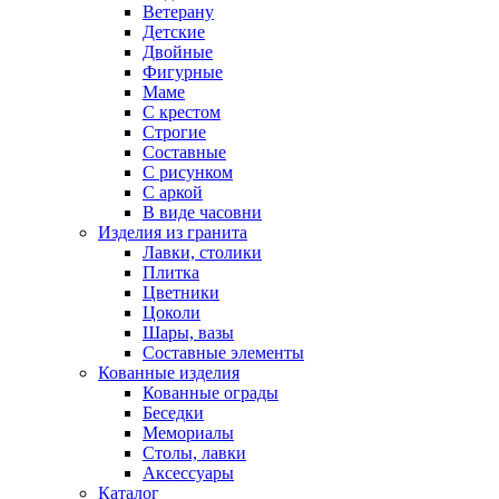
Ветерану
Детские
Двойные
Фигурные
Маме
С крестом
Строгие
Составные
С рисунком
С аркой
В виде часовни
Изделия из гранита
Лавки, столики
Плитка
Цветники
Цоколи
Шары, вазы
Составные элементы
Кованные изделия
Кованные ограды
Беседки
Мемориалы
Столы, лавки
Аксессуары
Каталог