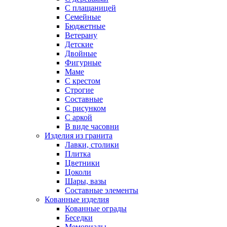
С плащаницей
Семейные
Бюджетные
Ветерану
Детские
Двойные
Фигурные
Маме
С крестом
Строгие
Составные
С рисунком
С аркой
В виде часовни
Изделия из гранита
Лавки, столики
Плитка
Цветники
Цоколи
Шары, вазы
Составные элементы
Кованные изделия
Кованные ограды
Беседки
Мемориалы