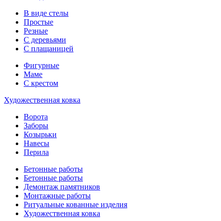
В виде стелы
Простые
Резные
С деревьями
С плащаницей
Фигурные
Маме
С крестом
Художественная ковка
Ворота
Заборы
Козырьки
Навесы
Перила
Бетонные работы
Бетонные работы
Демонтаж памятников
Монтажные работы
Ритуальные кованные изделия
Художественная ковка