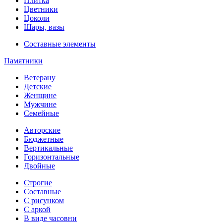
Плитка
Цветники
Цоколи
Шары, вазы
Составные элементы
Памятники
Ветерану
Детские
Женщине
Мужчине
Семейные
Авторские
Бюджетные
Вертикальные
Горизонтальные
Двойные
Строгие
Составные
С рисунком
С аркой
В виде часовни