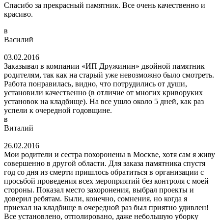
Спасибо за прекрасный памятник. Все очень качественно и
красиво.
в
Василий
03.02.2016
Заказывал в компании «ИП Дружинин» двойной памятник
родителям, так как на старый уже невозможно было смотреть.
Работа понравилась, видно, что потрудились от души,
установили качественно (в отличие от многих криворуких
установок на кладбище). На все ушло около 5 дней, как раз
успели к очередной годовщине.
в
Виталий
26.02.2016
Мои родители и сестра похоронены в Москве, хотя сам я живу
совершенно в другой области. Для заказа памятника спустя
год со дня из смерти пришлось обратиться в организации с
просьбой проведения всех мероприятий без контроля с моей
стороны. Показал место захоронения, выбрал проекты и
доверил ребятам. Были, конечно, сомнения, но когда я
приехал на кладбище в очередной раз был приятно удивлен!
Все установлено, отполировано, даже небольшую уборку