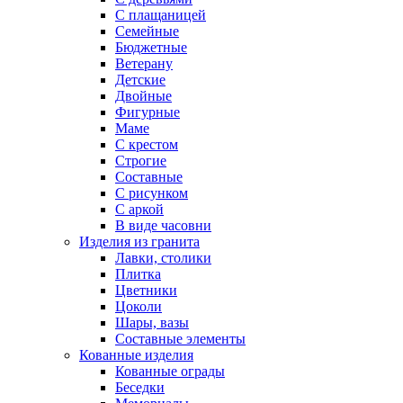
С плащаницей
Семейные
Бюджетные
Ветерану
Детские
Двойные
Фигурные
Маме
С крестом
Строгие
Составные
С рисунком
С аркой
В виде часовни
Изделия из гранита
Лавки, столики
Плитка
Цветники
Цоколи
Шары, вазы
Составные элементы
Кованные изделия
Кованные ограды
Беседки