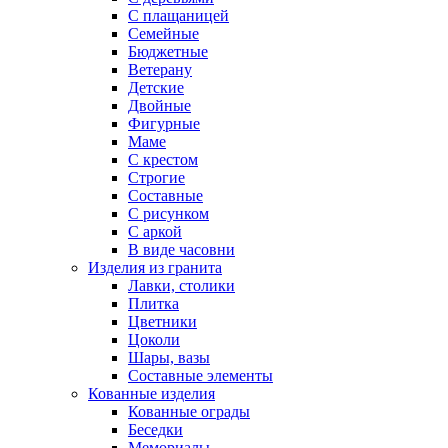
С плащаницей
Семейные
Бюджетные
Ветерану
Детские
Двойные
Фигурные
Маме
С крестом
Строгие
Составные
С рисунком
С аркой
В виде часовни
Изделия из гранита
Лавки, столики
Плитка
Цветники
Цоколи
Шары, вазы
Составные элементы
Кованные изделия
Кованные ограды
Беседки
Мемориалы