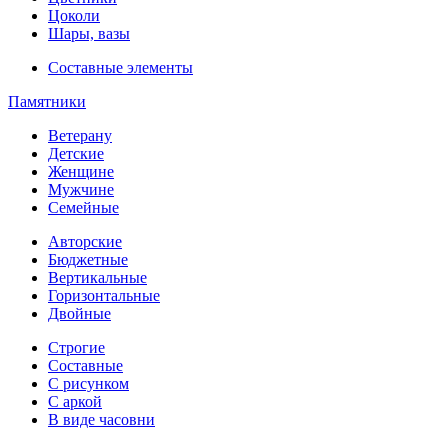
Цоколи
Шары, вазы
Составные элементы
Памятники
Ветерану
Детские
Женщине
Мужчине
Семейные
Авторские
Бюджетные
Вертикальные
Горизонтальные
Двойные
Строгие
Составные
С рисунком
С аркой
В виде часовни