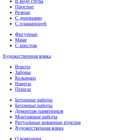
В виде стелы
Простые
Резные
С деревьями
С плащаницей
Фигурные
Маме
С крестом
Художественная ковка
Ворота
Заборы
Козырьки
Навесы
Перила
Бетонные работы
Бетонные работы
Демонтаж памятников
Монтажные работы
Ритуальные кованные изделия
Художественная ковка
О компании