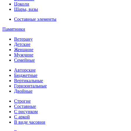
Цоколи
Шары, вазы
Составные элементы
Памятники
Ветерану
Детские
Женщине
Мужчине
Семейные
Авторские
Бюджетные
Вертикальные
Горизонтальные
Двойные
Строгие
Составные
С рисунком
С аркой
В виде часовни