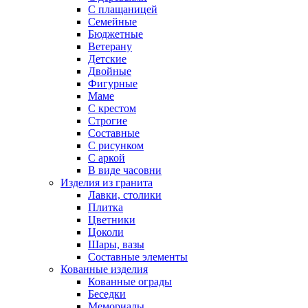
С плащаницей
Семейные
Бюджетные
Ветерану
Детские
Двойные
Фигурные
Маме
С крестом
Строгие
Составные
С рисунком
С аркой
В виде часовни
Изделия из гранита
Лавки, столики
Плитка
Цветники
Цоколи
Шары, вазы
Составные элементы
Кованные изделия
Кованные ограды
Беседки
Мемориалы