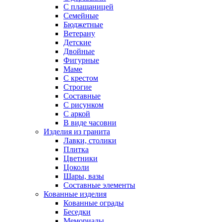
С плащаницей
Семейные
Бюджетные
Ветерану
Детские
Двойные
Фигурные
Маме
С крестом
Строгие
Составные
С рисунком
С аркой
В виде часовни
Изделия из гранита
Лавки, столики
Плитка
Цветники
Цоколи
Шары, вазы
Составные элементы
Кованные изделия
Кованные ограды
Беседки
Мемориалы