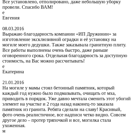
Все установлено, отполировано, даже небольшую уборку
провели. Спасибо ВАМ!
е
Евгения
08.03.2016
Выражаю благодарность компании «ИП Дружинин» за
изготовление эксклюзивной оградки и её установку на
могиле моего дедушки. Также заказывала гранитную плиту.
Все работы выполнены очень быстро, даже раньше
оговоренного срока. Отдельная благодарность за доступную
стоимость, на Вас можно рассчитывать!
е
Екатерина
21.01.2016
На могиле у мамы стоял бетонный памятник, который
каждый год нужно было подмазывать, очищать от мха,
приводить в порядок. Уже давно мечтала сменить этот убогий
элемент на участке и 2 года назад наконец-то заказала
памятник из гранита. Ребята сделали на славу! Красивый,
фото очень реалистичное, все надписи четко видно. Совсем
другое дело – протер тряпочкой и все, могилка стала
ухоженная.
м