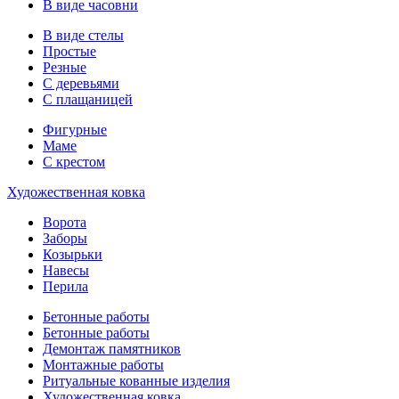
В виде часовни
В виде стелы
Простые
Резные
С деревьями
С плащаницей
Фигурные
Маме
С крестом
Художественная ковка
Ворота
Заборы
Козырьки
Навесы
Перила
Бетонные работы
Бетонные работы
Демонтаж памятников
Монтажные работы
Ритуальные кованные изделия
Художественная ковка