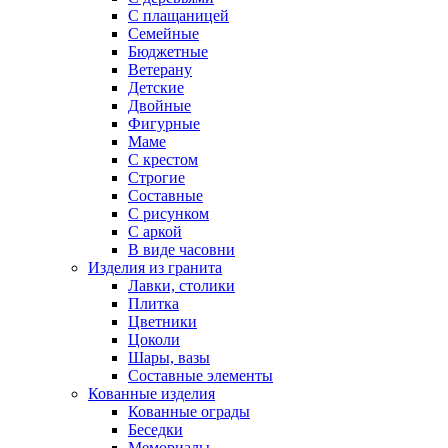
С плащаницей
Семейные
Бюджетные
Ветерану
Детские
Двойные
Фигурные
Маме
С крестом
Строгие
Составные
С рисунком
С аркой
В виде часовни
Изделия из гранита
Лавки, столики
Плитка
Цветники
Цоколи
Шары, вазы
Составные элементы
Кованные изделия
Кованные ограды
Беседки
Мемориалы