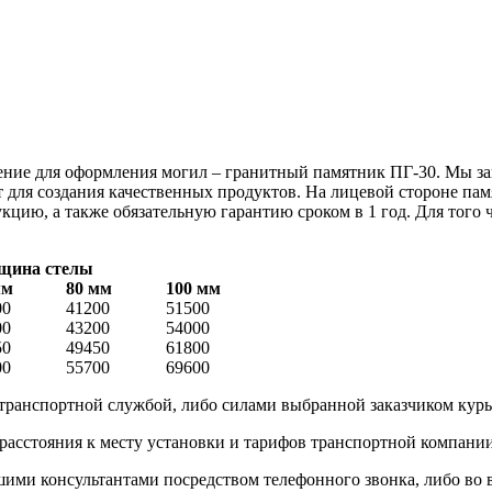
ние для оформления могил – гранитный памятник ПГ-30. Мы за
т для создания качественных продуктов. На лицевой стороне па
ю, а также обязательную гарантию сроком в 1 год. Для того чт
щина стелы
мм
80 мм
100 мм
00
41200
51500
00
43200
54000
50
49450
61800
00
55700
69600
 транспортной службой, либо силами выбранной заказчиком кур
 расстояния к месту установки и тарифов транспортной компани
и консультантами посредством телефонного звонка, либо во вре