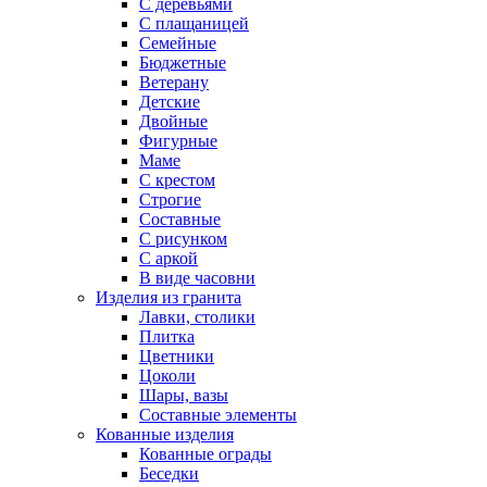
С деревьями
С плащаницей
Семейные
Бюджетные
Ветерану
Детские
Двойные
Фигурные
Маме
С крестом
Строгие
Составные
С рисунком
С аркой
В виде часовни
Изделия из гранита
Лавки, столики
Плитка
Цветники
Цоколи
Шары, вазы
Составные элементы
Кованные изделия
Кованные ограды
Беседки