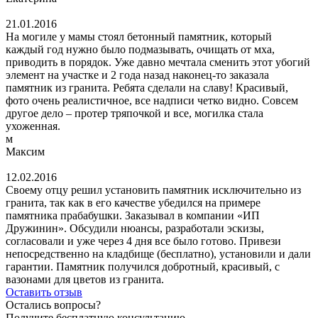
21.01.2016
На могиле у мамы стоял бетонный памятник, который
каждый год нужно было подмазывать, очищать от мха,
приводить в порядок. Уже давно мечтала сменить этот убогий
элемент на участке и 2 года назад наконец-то заказала
памятник из гранита. Ребята сделали на славу! Красивый,
фото очень реалистичное, все надписи четко видно. Совсем
другое дело – протер тряпочкой и все, могилка стала
ухоженная.
м
Максим
12.02.2016
Своему отцу решил установить памятник исключительно из
гранита, так как в его качестве убедился на примере
памятника прабабушки. Заказывал в компании «ИП
Дружинин». Обсудили нюансы, разработали эскизы,
согласовали и уже через 4 дня все было готово. Привези
непосредственно на кладбище (бесплатно), установили и дали
гарантии. Памятник получился добротный, красивый, с
вазонами для цветов из гранита.
Оставить отзыв
Остались вопросы?
Получите бесплатную консультацию