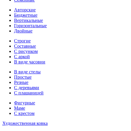
Авторские
Бюджетные
Вертикальные
Горизонтальные
Двойные
Строгие
Составные
С рисунком
С аркой
В виде часовни
В виде стелы
Простые
Резные
С деревьями
С плащаницей
Фигурные
Маме
С крестом
Художественная ковка