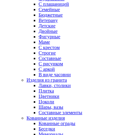
С плащаницей
Семейные
Бюджетные
Ветерану
Детские
Двойные
Фигурные
Маме
С крестом
Строгие
Составные
С рисунком
С аркой
В виде часовни
Изделия из гранита
Лавки, столики
Плитка
Цветники
Цоколи
Шары, вазы
Составные элементы
Кованные изделия
Кованные ограды
Беседки
Мемориалы