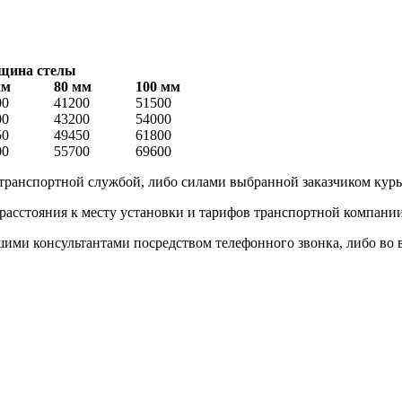
щина стелы
мм
80 мм
100 мм
00
41200
51500
00
43200
54000
50
49450
61800
00
55700
69600
 транспортной службой, либо силами выбранной заказчиком кур
 расстояния к месту установки и тарифов транспортной компани
и консультантами посредством телефонного звонка, либо во вре