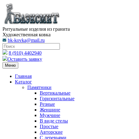
Ритуальные изделия из гранита
Художественная ковка
bk-kovka@mail.ru
8 (910) 4402940
Оставить заявку
Меню
Главная
Каталог
Памятники
Вертикальные
Горизонтальные
Резные
Женщине
Мужчине
В виде стелы
Простые
Авторские
С деревьями