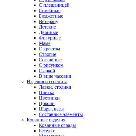
С плащаницей
Семейные
Бюджетные
Ветерану
Детские
Двойные
Фигурные
Маме
С крестом
Строгие
Составные
С рисунком
С аркой
В виде часовни
Изделия из гранита
Лавки, столики
Плитка
Цветники
Цоколи
Шары, вазы
Составные элементы
Кованные изделия
Кованные ограды
Беседки