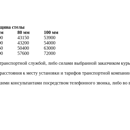
щина стелы
мм
80 мм
100 мм
00
43150
53900
00
43200
54000
50
50400
63000
00
57600
72000
 транспортной службой, либо силами выбранной заказчиком кур
 расстояния к месту установки и тарифов транспортной компани
и консультантами посредством телефонного звонка, либо во вре