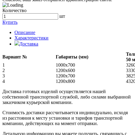
Количество
шт
Купить
Описание
Характеристики
Доставка
Тол
Вариант №
Габариты (мм)
50 
1
1000х700
326
2
1200х600
333
3
1200х700
382
4
1200х800
432
Доставка готовых изделий осуществляется нашей
собственной транспортной службой, либо силами выбранной
заказчиком курьерской компании.
Стоимость доставки рассчитывается индивидуально, исходя
из расстояния к месту установки и тарифов транспортной
компании, действующих на момент отправки.
Детальную информацию вы можете получить, связавшись с