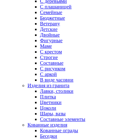
С деревьями
С плащаницей
Семейные
Бюджетные
Ветерану
Детские
Двойные
Фигурные
Маме
С крестом
Строгие
Составные
С рисунком
С аркой
В виде часовни
Изделия из гранита
Лавки, столики
Плитка
Цветники
Цоколи
Шары, вазы
Составные элементы
Кованные изделия
Кованные ограды
Беседки