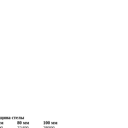
щина стелы
мм
80 мм
100 мм
00
22400
28000