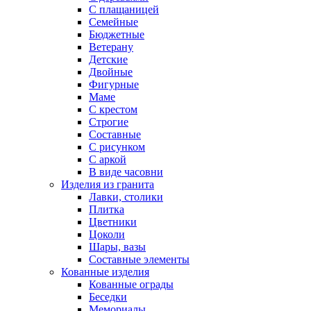
С плащаницей
Семейные
Бюджетные
Ветерану
Детские
Двойные
Фигурные
Маме
С крестом
Строгие
Составные
С рисунком
С аркой
В виде часовни
Изделия из гранита
Лавки, столики
Плитка
Цветники
Цоколи
Шары, вазы
Составные элементы
Кованные изделия
Кованные ограды
Беседки
Мемориалы