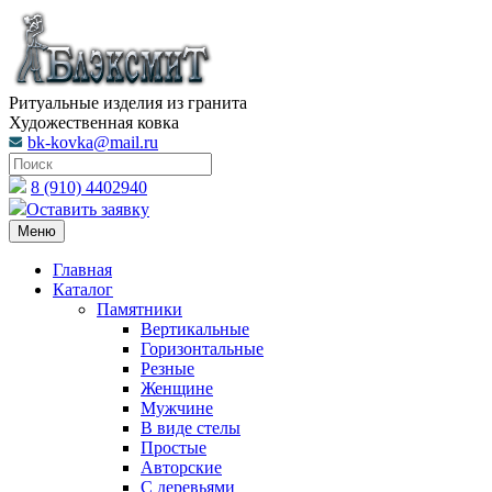
Ритуальные изделия из гранита
Художественная ковка
bk-kovka@mail.ru
8 (910) 4402940
Оставить заявку
Меню
Главная
Каталог
Памятники
Вертикальные
Горизонтальные
Резные
Женщине
Мужчине
В виде стелы
Простые
Авторские
С деревьями